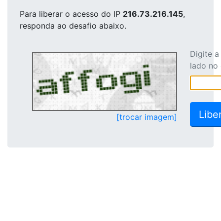
Para liberar o acesso
do IP
216.73.216.145
,
responda ao desafio abaixo.
Digite 
lado no
[trocar imagem]